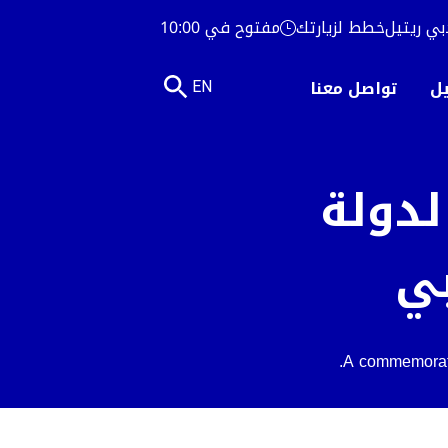
بي ريتيل
خطط لزيارتك
مفتوح في 10:00
يل
تواصل معنا
EN
لدولة
بي