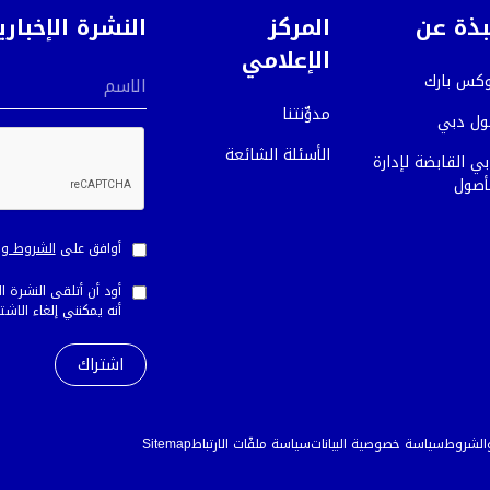
بذة عن
المركز
النشرة الإخباري
الإعلامي
وكس بارك
الاسم
مدوِّنتنا
ول دبي
الأسئلة الشائعة
ي القابضة لإدارة
أصول
أوافق على
الشروط وا
أود أن أتلقى النشرة ا
أنه يمكنني إلغاء الاش
والشروط
سياسة خصوصية البيانات
سياسة ملفّات الارتباط
Sitemap