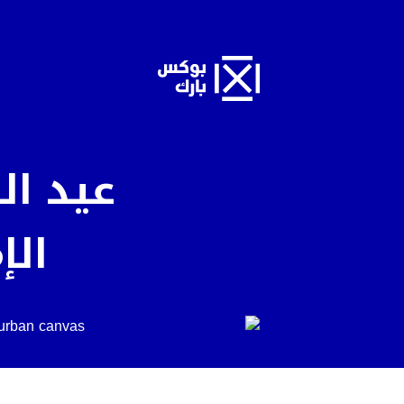
عيد ال
الإ