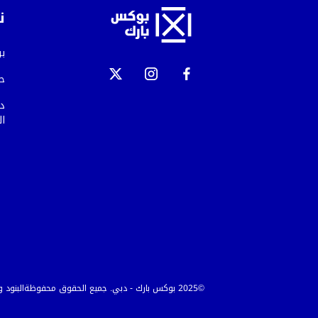
ن
ب
ح
دب
ال
©2025 بوكس بارك - دبي. جميع الحقوق محفوظة
البنود 