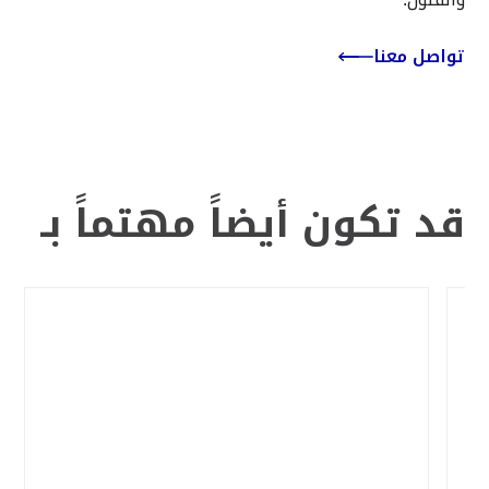
تواصل معنا
قد تكون أيضاََ مهتماََ بـ