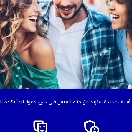
أسباب عديدة ستزيد من حبّك للعيش في دبي، دعونا نبدأ بهذه ال