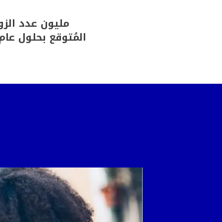
مليون عدد الزو
المُتوقع بحلول عام 050