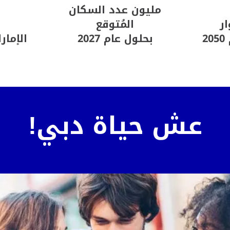
مليون عدد السكان
ار
المُتوقع
2
بحلول عام 2027
الإمار
عش حياة دبي!