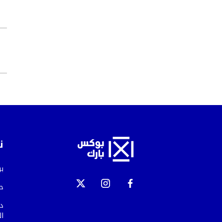
ن
ب
ح
دب
ال