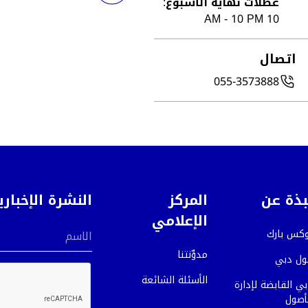
عطلات نهاية الأسبوع
:
10 AM - 10 PM
اتصال
055-3573888
بذة عن
المركز
النشرة الإخباري
الإعلامي
وكس بارك
الاسم
مدوِّنتنا
ول دبي
الأسئلة الشائعة
ي القابضة لإدارة
أصول